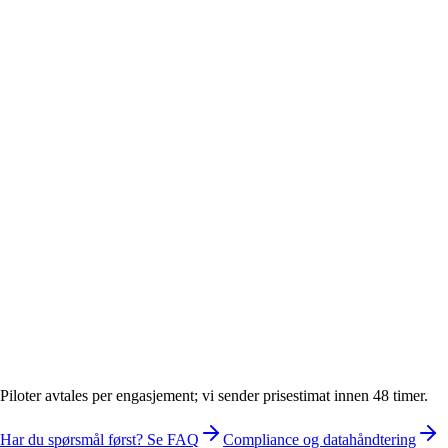
Svar innen 24 timer
EU-data-residens som standard
Klart språk, rett på sak
Kontaktnavn
Firma / Organisasjon
E-postadresse
Telefonnummer
Interessert i en bestemt tjeneste? (valgfritt)
Foreslå gjerne et møtetidspunkt (valgfritt)
Fortell oss kort om hva du trenger hjelp med...
Send forespørsel
Piloter avtales per engasjement; vi sender prisestimat innen 48 timer.
Har du spørsmål først? Se FAQ
Compliance og datahåndtering