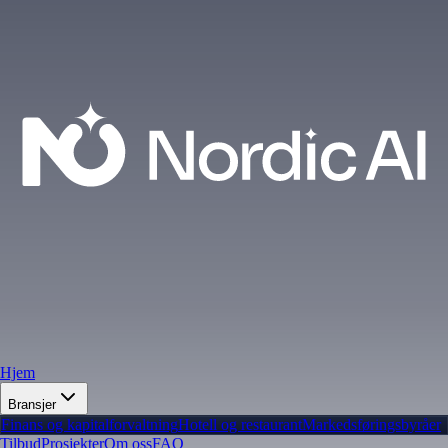
Hjem
Bransjer
Finans og kapitalforvaltning
Hotell og restaurant
Markedsføringsbyråer
Tilbud
Prosjekter
Om oss
FAQ