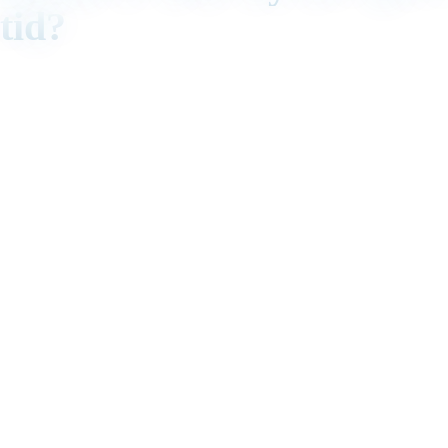
tid?
01
/
03
Performance og paid media
Klientrapportering på tvers av Meta, Google og LinkedIn der attribusjonen
krangler og malen er ulik per klient.
02
/
03
Brand og kreativ
Kreativ produksjon på tvers av kanaler og språk, der hver klient har sin