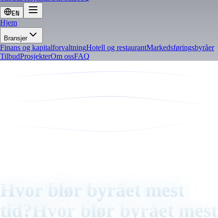
EN
Hjem
Bransjer
Finans og kapitalforvaltning
Hotell og restaurant
Markedsføringsbyråer
Tilbud
Prosjekter
Om oss
FAQ
Hvor blør byrået mest
tid?
Hvor
blør
byrået
mest